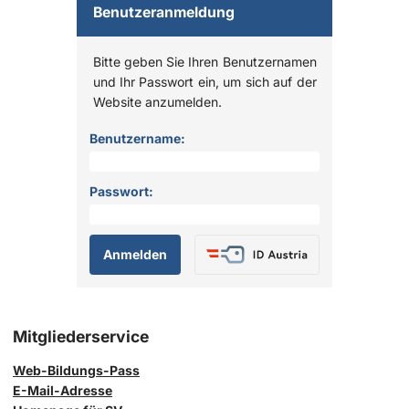
Benutzeranmeldung
Bitte geben Sie Ihren Benutzernamen
und Ihr Passwort ein, um sich auf der
Website anzumelden.
Anmelden
Benutzername:
Passwort:
Mitgliederservice
Web-Bildungs-Pass
E-Mail-Adresse