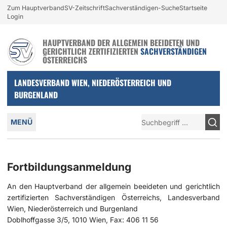
Login und nützliche Links
Zum Hauptverband
SV-Zeitschrift
Sachverständigen-Suche
Startseite
Zur Navigation springen
Zum Inhalt springen
Login
HAUPTVERBAND DER ALLGEMEIN BEEIDETEN UND
GERICHTLICH ZERTIFIZIERTEN
SACHVERSTÄNDIGEN
ÖSTERREICHS
LANDESVERBAND WIEN, NIEDERÖSTERREICH UND
BURGENLAND
Hauptmenü
Suche
MENÜ
Fortbildungsanmeldung
An den Hauptverband der allgemein beeideten und gerichtlich
zertifizierten Sachverständigen Österreichs, Landesverband
Wien, Niederösterreich und Burgenland
Doblhoffgasse 3/5, 1010 Wien, Fax: 406 11 56