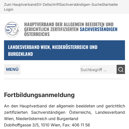
Login und nützliche Links
Zum Hauptverband
SV-Zeitschrift
Sachverständigen-Suche
Startseite
Zur Navigation springen
Zum Inhalt springen
Login
HAUPTVERBAND DER ALLGEMEIN BEEIDETEN UND
GERICHTLICH ZERTIFIZIERTEN
SACHVERSTÄNDIGEN
ÖSTERREICHS
LANDESVERBAND WIEN, NIEDERÖSTERREICH UND
BURGENLAND
Hauptmenü
Suche
MENÜ
Fortbildungsanmeldung
An den Hauptverband der allgemein beeideten und gerichtlich
zertifizierten Sachverständigen Österreichs, Landesverband
Wien, Niederösterreich und Burgenland
Doblhoffgasse 3/5, 1010 Wien, Fax: 406 11 56