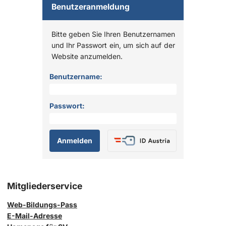
Benutzeranmeldung
Bitte geben Sie Ihren Benutzernamen
und Ihr Passwort ein, um sich auf der
Website anzumelden.
Anmelden
Benutzername:
Passwort:
Mitgliederservice
Web-Bildungs-Pass
E-Mail-Adresse