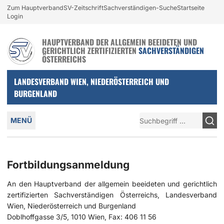
Login und nützliche Links
Zum Hauptverband
SV-Zeitschrift
Sachverständigen-Suche
Startseite
Zur Navigation springen
Zum Inhalt springen
Login
HAUPTVERBAND DER ALLGEMEIN BEEIDETEN UND
GERICHTLICH ZERTIFIZIERTEN
SACHVERSTÄNDIGEN
ÖSTERREICHS
LANDESVERBAND WIEN, NIEDERÖSTERREICH UND
BURGENLAND
Hauptmenü
Suche
MENÜ
Fortbildungsanmeldung
An den Hauptverband der allgemein beeideten und gerichtlich
zertifizierten Sachverständigen Österreichs, Landesverband
Wien, Niederösterreich und Burgenland
Doblhoffgasse 3/5, 1010 Wien, Fax: 406 11 56