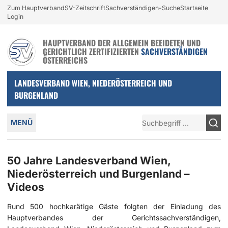
Login und nützliche Links
Zum Hauptverband
SV-Zeitschrift
Sachverständigen-Suche
Startseite
Zur Navigation springen
Zum Inhalt springen
Login
HAUPTVERBAND DER ALLGEMEIN BEEIDETEN UND
GERICHTLICH ZERTIFIZIERTEN
SACHVERSTÄNDIGEN
ÖSTERREICHS
LANDESVERBAND WIEN, NIEDERÖSTERREICH UND
BURGENLAND
Hauptmenü
Suche
MENÜ
50 Jahre Landesverband Wien,
Niederösterreich und Burgenland –
Videos
Rund 500 hochkarätige Gäste folgten der Einladung des
Hauptverbandes der Gerichtssachverständigen,