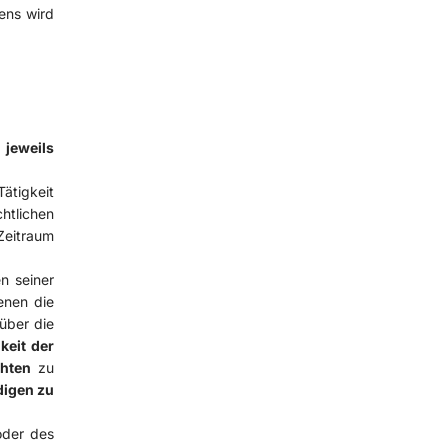
ens wird
 jeweils
ätigkeit
htlichen
Zeitraum
n seiner
enen die
über die
keit der
chten
zu
digen zu
oder des