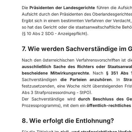
Die
Präsidenten der Landesgerichte
führen die Aufsich
Aufsicht durch den Präsidenten des Oberlandesgerichtes
Ergibt sich in einem bestimmten Verfahren der Verdacht
so hat das Gericht oder die staatsanwaltschaftliche Be
(§ 10 Abs 2 SDG - Anzeigepflicht).
7. Wie werden Sachverständige im 
Nach den österreichischen Verfahrensvorschriften ist d
ausschließlich Sache des Richters oder Staatsanwal
bescheidene Mitwirkungsrechte
. Nach
§ 351 Abs 1
Sachverständigen
die Parteien anzuhören
. In
Str
festzusetzenden, eine Woche nicht übersteigenden Fri
Abs 3 Strafprozessordnung - StPO).
Der Sachverständige wird
durch Beschluss des Ger
Prozessprogramms), mit dem ein
öffentlich-rechtliches
8. Wie erfolgt die Entlohnung?
Für die Tätigkeit im
zivil- und strafgerichtlichen Verfa