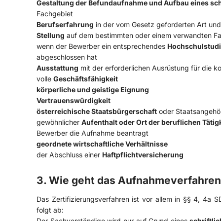
Gestaltung der Befundaufnahme und Aufbau eines sch
Fachgebiet
Berufserfahrung
in der vom Gesetz geforderten Art un
Stellung
auf dem bestimmten oder einem verwandten Fach
wenn der Bewerber ein entsprechendes
Hochschulstud
abgeschlossen hat
Ausstattung
mit der erforderlichen Ausrüstung für die k
volle
Geschäftsfähigkeit
körperliche und geistige Eignung
Vertrauenswürdigkeit
österreichische Staatsbürgerschaft
oder Staatsangehör
gewöhnlicher
Aufenthalt oder Ort der beruflichen Tätig
Bewerber die Aufnahme beantragt
geordnete wirtschaftliche Verhältnisse
der Abschluss einer
Haftpflichtversicherung
3. Wie geht das Aufnahmeverfahren
Das Zertifizierungsverfahren ist vor allem in §§ 4, 4a 
folgt ab:
Der Sachverständige wird nur auf Grund eines
schriftli