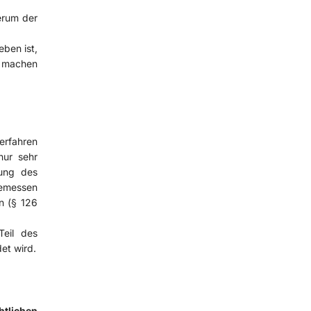
erum der
ben ist,
u machen
erfahren
nur sehr
ung des
emessen
n (§ 126
Teil des
et wird.
htlichen