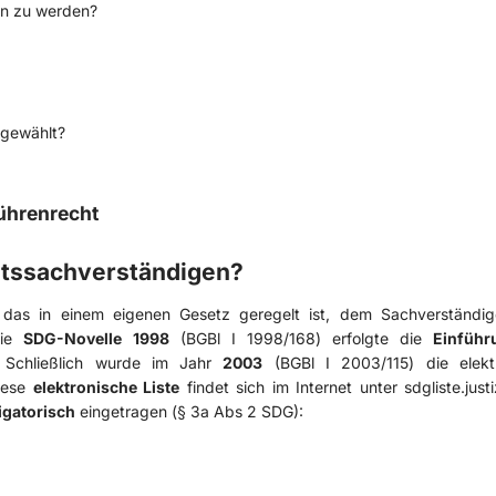
en zu werden?
sgewählt?
ührenrecht
ichtssachverständigen?
 das in einem eigenen Gesetz geregelt ist, dem Sachverständi
die
SDG-Novelle 1998
(BGBl I 1998/168) erfolgte die
Einführ
 Schließlich wurde im Jahr
2003
(BGBl I 2003/115) die elekt
Diese
elektronische Liste
findet sich im Internet unter
sdgliste.just
igatorisch
eingetragen (§ 3a Abs 2 SDG):