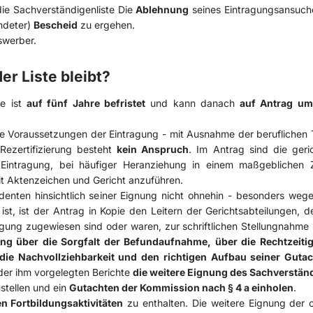
die Sachverständigenliste Die
Ablehnung
seines Eintragungsansuch
ndeter)
Bescheid
zu ergehen.
gswerber
.
er Liste bleibt?
te ist
auf fünf Jahre befristet
und kann danach
auf Antrag um
die Voraussetzungen der Eintragung - mit Ausnahme der beruflichen T
ezertifizierung besteht
kein Anspruch
. Im Antrag sind die geric
 Eintragung, bei häufiger Heranziehung in einem maßgeblichen 
mit Aktenzeichen und Gericht anzuführen.
enten hinsichtlich seiner Eignung nicht ohnehin - besonders wege
st, ist der Antrag in Kopie den Leitern der Gerichtsabteilungen, d
gung zugewiesen sind oder waren, zur schriftlichen Stellungnahme 
ng über die Sorgfalt der Befundaufnahme, über die Rechtzeitig
 die Nachvollziehbarkeit und den richtigen Aufbau seiner Guta
der ihm vorgelegten Berichte
die weitere Eignung des Sachverstän
stellen und ein
Gutachten der Kommission nach § 4 a einholen
.
en Fortbildungsaktivitäten
zu enthalten. Die weitere Eignung der 