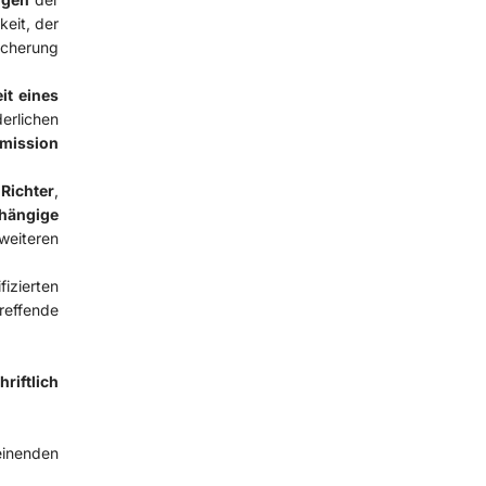
eit, der
icherung
it eines
erlichen
mission
 Richter
,
hängige
weiteren
izierten
treffende
hriftlich
einenden