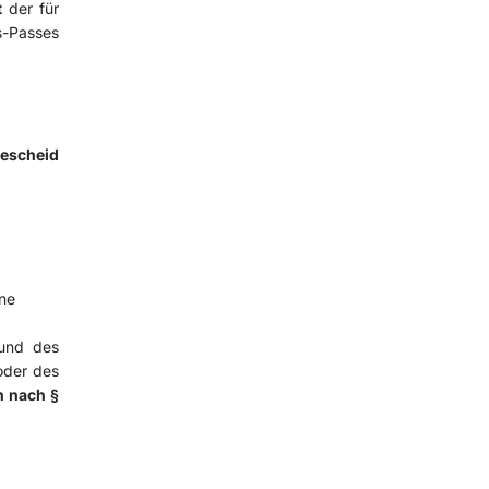
t
der für
s-Passes
Bescheid
ne
und des
oder des
n nach §