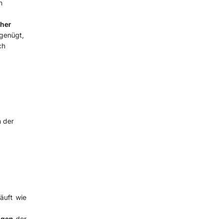
n
cher
genügt,
ch
n der
äuft wie
ngen
der