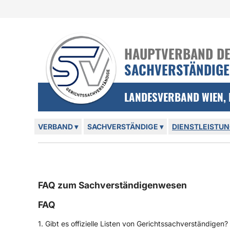
Login und nützliche Links
Zur Navigation springen
Zum Inhalt springen
HAUPTVERBAND DER
SACHVERSTÄNDIG
LANDESVERBAND WIEN,
Hauptmenü
VERBAND
▾
SACHVERSTÄNDIGE
▾
DIENSTLEISTU
FAQ zum Sachverständigenwesen
FAQ
1. Gibt es offizielle Listen von Gerichtssachverständigen?