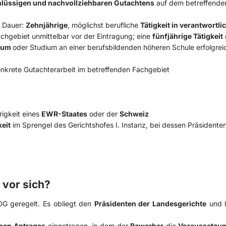
lüssigen und nachvollziehbaren Gutachtens
auf dem betreffende
d Dauer:
Zehnjährige
, möglichst berufliche
Tätigkeit in verantwortli
gebiet unmittelbar vor der Eintragung; eine
fünfjährige Tätigkeit
ium
oder Studium an einer berufsbildenden höheren Schule erfolgrei
onkrete Gutachterarbeit im betreffenden Fachgebiet
igkeit eines
EWR-Staates
oder der
Schweiz
keit
im Sprengel des Gerichtshofes I. Instanz, bei dessen Präsidente
 vor sich?
SDG geregelt. Es obliegt den
Präsidenten der Landesgerichte
und l
chen Antrages
eingetragen, in dem der
Bewerber
die
Voraussetzu