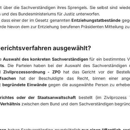
t über die Sachverständigen ihres Sprengels. Sie selbst sind wied
 und des Bundesministeriums für Justiz unterworfen.
, dass einer der im Gesetz genannten
Entziehungstatbestände
gege
hörde hievon dem zur Entziehung berufenen Präsidenten Mitteilung z
Gerichtsverfahren ausgewählt?
ie
Auswahl des konkreten Sachverständigen
für ein bestimmtes V
ts
. Die Parteien haben bei der Auswahl des Sachverständigen 
 Zivilprozessordnung - ZPO
hat das Gericht vor der Bestell
afsachen
hat der Beschuldigte das Recht, binnen einer ang
st
begründete Einwände
gegen die ausgewählte Person zu erhebe
ichtes oder der Staatsanwaltschaft
bestellt (im Zivilprozess 
 Verhältnis
zwischen dem Bund und dem Sachverständigen begründ
hren
haben Sachverständige grundsätzlich
nur einen öffentlich-rec