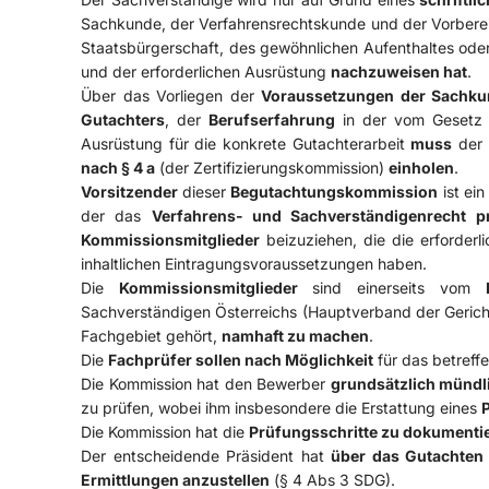
Sachkunde, der Verfahrensrechtskunde und der Vorbereitu
Staatsbürgerschaft, des gewöhnlichen Aufenthaltes oder 
und der erforderlichen Ausrüstung
nachzuweisen hat
.
Über das Vorliegen der
Voraussetzungen der Sachku
Gutachters
, der
Berufserfahrung
in der vom Gesetz 
Ausrüstung für die konkrete Gutachterarbeit
muss
der 
nach § 4 a
(der Zertifizierungskommission)
einholen
.
Vorsitzender
dieser
Begutachtungskommission
ist ei
der das
Verfahrens- und Sachverständigenrecht pr
Kommissionsmitglieder
beizuziehen, die die erforder
inhaltlichen Eintragungsvoraussetzungen haben.
Die
Kommissionsmitglieder
sind einerseits vom
Sachverständigen Österreichs (Hauptverband der Gerich
Fachgebiet gehört,
namhaft zu machen
.
Die
Fachprüfer sollen nach Möglichkeit
für das betreff
Die Kommission hat den Bewerber
grundsätzlich mündl
zu prüfen, wobei ihm insbesondere die Erstattung eines
Die Kommission hat die
Prüfungsschritte zu dokumenti
Der entscheidende Präsident hat
über das Gutachten
Ermittlungen anzustellen
(§ 4 Abs 3 SDG).