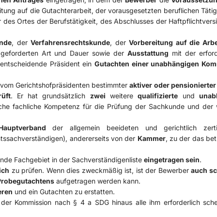
ng auf die Gutachterarbeit, der vorausgesetzten beruflichen Tätigk
des Ortes der Berufstätigkeit, des Abschlusses der Haftpflichtvers
nde
, der
Verfahrensrechtskunde
, der
Vorbereitung auf die Arbe
geforderten Art und Dauer sowie der
Ausstattung
mit der erford
entscheidende Präsident ein
Gutachten einer unabhängigen Kom
n vom Gerichtshofpräsidenten bestimmter
aktiver oder pensionierter
üft
. Er hat grundsätzlich
zwei
weitere
qualifizierte
und
unab
liche fachliche Kompetenz für die Prüfung der Sachkunde und der 
Hauptverband
der allgemein beeideten und gerichtlich zertif
tssachverständigen), andererseits von der
Kammer
, zu der das be
ende Fachgebiet in der Sachverständigenliste
eingetragen sein
.
ich
zu prüfen. Wenn dies zweckmäßig ist, ist der Bewerber
auch sc
Probegutachtens
aufgetragen werden kann.
eren
und ein Gutachten zu erstatten.
der Kommission nach § 4 a SDG hinaus alle ihm erforderlich sch