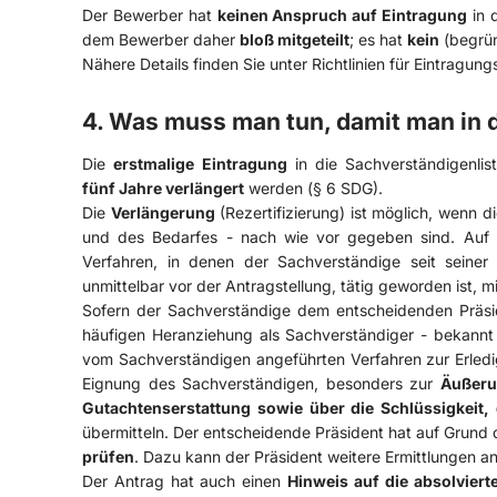
Der Bewerber hat
keinen Anspruch auf Eintragung
in 
dem Bewerber daher
bloß mitgeteilt
; es hat
kein
(begrü
Nähere Details finden Sie unter
Richtlinien für Eintragun
4. Was muss man tun, damit man in d
Die
erstmalige Eintragung
in die Sachverständigenlis
fünf Jahre verlängert
werden (§ 6 SDG).
Die
Verlängerung
(Rezertifizierung) ist möglich, wenn 
und des Bedarfes - nach wie vor gegeben sind. Auf R
Verfahren, in denen der Sachverständige seit seiner
unmittelbar vor der Antragstellung, tätig geworden ist, 
Sofern der Sachverständige dem entscheidenden Präsid
häufigen Heranziehung als Sachverständiger - bekannt i
vom Sachverständigen angeführten Verfahren zur Erledi
Eignung des Sachverständigen, besonders zur
Äußeru
Gutachtenserstattung sowie über die Schlüssigkeit,
übermitteln. Der entscheidende Präsident hat auf Grund 
prüfen
. Dazu kann der Präsident weitere Ermittlungen an
Der Antrag hat auch einen
Hinweis auf die absolviert