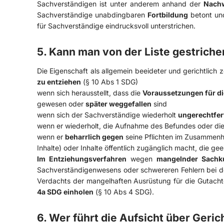
Sachverständigen ist unter anderem anhand der
Nachw
Sachverständige unabdingbaren
Fortbildung
betont un
für Sachverständige eindrucksvoll unterstrichen.
5. Kann man von der Liste gestrich
Die Eigenschaft als allgemein beeideter und gerichtlich
zu entziehen
(§ 10 Abs 1 SDG)
wenn sich herausstellt, dass die
Voraussetzungen für di
gewesen oder
später weggefallen
sind
wenn sich der Sachverständige wiederholt
ungerechtfert
wenn er wiederholt, die Aufnahme des Befundes oder di
wenn er
beharrlich gegen
seine Pflichten im Zusammenha
Inhalte) oder Inhalte öffentlich zugänglich macht, die ge
Im Entziehungsverfahren
wegen
mangelnder Sachk
Sachverständigenwesens oder schwereren Fehlern bei d
Verdachts der mangelhaften Ausrüstung für die Gutacht
4a SDG einholen
(§ 10 Abs 4 SDG).
6. Wer führt die Aufsicht über Geri