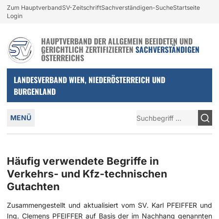
Login und nützliche Links
Zum Hauptverband
SV-Zeitschrift
Sachverständigen-Suche
Startseite
Zur Navigation springen
Zum Inhalt springen
Login
HAUPTVERBAND DER ALLGEMEIN BEEIDETEN UND
GERICHTLICH ZERTIFIZIERTEN
SACHVERSTÄNDIGEN
ÖSTERREICHS
LANDESVERBAND WIEN, NIEDERÖSTERREICH UND
BURGENLAND
Hauptmenü
Suche
MENÜ
Häufig verwendete Begriffe in
Verkehrs- und Kfz-technischen
Gutachten
Zusammengestellt und aktualisiert vom SV. Karl PFEIFFER und
Ing. Clemens PFEIFFER auf Basis der im Nachhang genannten