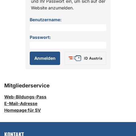
und Ihr Passwort ein, um sich auf der
Website anzumelden.
Anmelden
Benutzername:
Passwort:
Mitgliederservice
Web-Bildungs-Pass
E-Mail-Adresse
Homepage für SV
KONTAKT