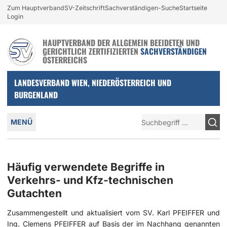
Login und nützliche Links
Zum Hauptverband
SV-Zeitschrift
Sachverständigen-Suche
Startseite
Zur Navigation springen
Zum Inhalt springen
Login
HAUPTVERBAND DER ALLGEMEIN BEEIDETEN UND
GERICHTLICH ZERTIFIZIERTEN
SACHVERSTÄNDIGEN
ÖSTERREICHS
LANDESVERBAND WIEN, NIEDERÖSTERREICH UND
BURGENLAND
Hauptmenü
Suche
MENÜ
Häufig verwendete Begriffe in
Verkehrs- und Kfz-technischen
Gutachten
Zusammengestellt und aktualisiert vom SV. Karl PFEIFFER und
Ing. Clemens PFEIFFER auf Basis der im Nachhang genannten