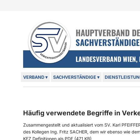
Login und nützliche Links
Zur Navigation springen
Zum Inhalt springen
HAUPTVERBAND DER
SACHVERSTÄNDIG
LANDESVERBAND WIEN,
Hauptmenü
VERBAND
▾
SACHVERSTÄNDIGE
▾
DIENSTLEISTU
Häufig verwendete Begriffe in Verk
Zusammengestellt und aktualisiert vom SV. Karl PFEIFF
des Kollegen Ing. Fritz SACHER, dem wir ebenso wie dem 
KFZ Definitionen als PDF (471 KB)