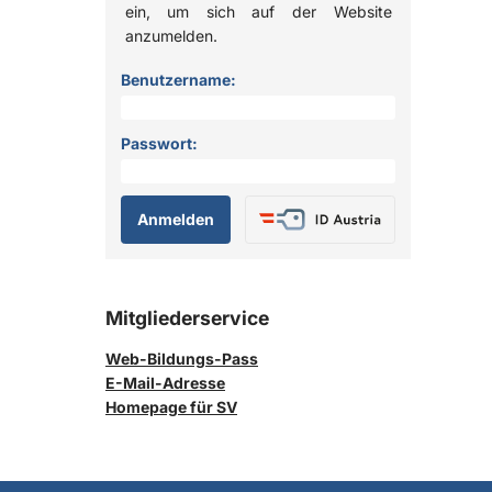
ein, um sich auf der Website
anzumelden.
Anmelden
Benutzername:
Passwort:
Mitgliederservice
Web-Bildungs-Pass
E-Mail-Adresse
Homepage für SV