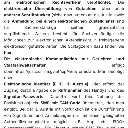
am elektronischen Rechtsverkehr verpflichtet.
Die
elektronische Übermittlung
von
Gutachten
, aber auch
anderen Schriftstücken
(siehe dazu unten) an die Justiz sowie
die
Anmeldung bei einem elektronischen Zustelldienst
sind
für Sachverständige seither grundsätzlich
verpflichtend. Weiters besteht für Sachverständige die
Möglichkeit zur elektronischen Akteneinsicht in freigegebene
elektronisch geführte Akten. Die Schlagzeilen dazu finden Sie
hier
.
Die
elektronische Kommunikation mit Gerichten und
Staatsanwaltschaften
erfolgt
über
https://justizonline.gv.at/jop/web/formulare
. Man benötigt
dazu:
Elektronische Identität (E-ID, ID-Austria):
Hier erfolgt der
Zugang durch Eingabe der
Rufnummer
des Handys und des
Signatur-Passworts
. Daraufhin wird (bei Nutzung der
Basisfunktion) ein
SMS mit TAN-Code
übermittelt, den man
eingibt. Bei der ID Austria mit Vollfunktion ist die Durchführung
von Signaturen und Anmeldungen nur mit einem geeigneten
Authentifizierungsfaktor möglich, z.B. App oder FIDO-
Sicherheitsschlüssel. Die Signatur mittels SMS-TAN wird aus