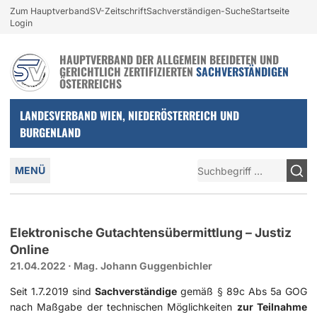
Login und nützliche Links
Zum Hauptverband
SV-Zeitschrift
Sachverständigen-Suche
Startseite
Zur Navigation springen
Zum Inhalt springen
Login
HAUPTVERBAND DER ALLGEMEIN BEEIDETEN UND
GERICHTLICH ZERTIFIZIERTEN
SACHVERSTÄNDIGEN
ÖSTERREICHS
LANDESVERBAND WIEN, NIEDERÖSTERREICH UND
BURGENLAND
Hauptmenü
Suche
MENÜ
Elektronische Gutachtensübermittlung – Justiz
Online
21.04.2022
·
Mag. Johann Guggenbichler
Seit 1.7.2019 sind
Sachverständige
gemäß § 89c Abs 5a GOG
nach Maßgabe der technischen Möglichkeiten
zur Teilnahme