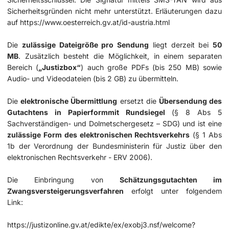
Sicherheitsgründen nicht mehr unterstützt. Erläuterungen dazu
auf
https://www.oesterreich.gv.at/id-austria.html
Die
zulässige Dateigröße pro Sendung
liegt derzeit bei
50
MB
. Zusätzlich besteht die Möglichkeit, in einem separaten
Bereich (
„Justizbox“
) auch große PDFs (bis 250 MB) sowie
Audio- und Videodateien (bis 2 GB) zu übermitteln.
Die
elektronische Übermittlung
ersetzt die
Übersendung des
Gutachtens in Papierform
mit Rundsiegel
(§ 8 Abs 5
Sachverständigen- und Dolmetschergesetz – SDG) und ist eine
zulässige Form des elektronischen Rechtsverkehrs
(§ 1 Abs
1b der Verordnung der Bundesministerin für Justiz über den
elektronischen Rechtsverkehr - ERV 2006).
Die Einbringung von
Schätzungsgutachten im
Zwangsversteigerungsverfahren
erfolgt unter folgendem
Link:
https://justizonline.gv.at/edikte/ex/exobj3.nsf/welcome?