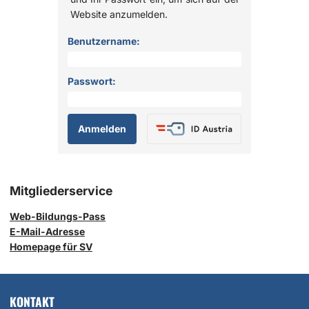
Website anzumelden.
Anmelden
Benutzername:
Passwort:
Mitgliederservice
Web-Bildungs-Pass
E-Mail-Adresse
Homepage für SV
KONTAKT