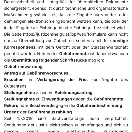
Datensicherheit und -integrität der übermittelten Dokumente
sichergestellt, ebenso ist durch technische und organisatorische
Maßnahmen gewährleistet, dass die Eingabe nur von der- oder
demjenigen elektronisch eingebracht werden kann, die oder der
in der Eingabe als Einbringerin oder Einbringer bezeichnet wird.
Die Seite
https://justizonline.gv.at/jop/web/formulare
kann nicht
nur zur Übermittlung von Gutachten, sondern auch für
sonstige
Korrespondenz
mit dem Gericht oder der Staatsanwaltschaft
genutzt werden. Neben der
Gebührennote
ist daher etwa auch
die
Übermittlung folgender Schriftstücke
möglich:
Gebührenwarnung
Antrag
auf
Gebührenvorschuss
Ersuchen
um
Verlängerung der Frist
zur Abgabe des
Gutachtens
Stellungnahme
zu einem
Ablehnungsantrag
Stellungnahme
zu
Einwendungen
gegen die
Gebührennote
Rekurs
oder
Beschwerde
gegen die
Gebührenbestimmung
Urgenz
der
Gebührenauszahlung
Seit 1.7.2019 sind Sachverständige auch verpflichtet,
Sendungen der Justiz elektronisch zu empfangen und sich zu
diesem Zweck einem elektronischen Zustelldienst