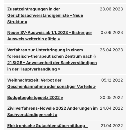
Seit 1.5.2022 sind
Zusatzeintragungen
in der Gerichtssachver
Zusatzeintragungen in der
28.06.2023
Gerichtssachverständigenliste – Neue
Struktur
»
Das
Bundesministerium für Justiz
hat mit
Erlass vom 12. De
Neuer SV-Ausweis ab 1.1.2023 – Bisheriger
07.06.2023
Ausweis weiterhin gültig
»
Nach § 434d Abs 2 StPO: in der Fassung des Maßnahmenvollzu
Verfahren zur Unterbringung in einem
26.04.2023
forensisch-therapeutischen Zentrum nach §
21 StGB – Anwesenheit der Sachverständigen
in der Hauptverhandlung
»
Sehr geehrtes Mitglied!
Weihnachtszeit: Verbot der
05.12.2022
Geschenkannahme oder sonstiger Vorteile
»
Auf Ersuchen des
Bundesministeriums für Justiz
übermitteln 
Mit 1.7.2022 treten folgende Änderungen im
GebAG
in Kraft:
Budgetbegleitgesetz 2022
»
30.05.2022
Mit der
Zivilverfahrens-Novelle 2022
(ZVN 2022), BGBl. Nr. I
Zivilverfahrens-Novelle 2022 Änderungen im
24.04.2022
Die Gebühr für
Zeitversäumnis
beträgt einheitlich EUR 22,70 
Sachverständigenrecht
»
Seit 1.7.2019 sind
Sachverständige
gemäß § 89c Abs 5a GOG n
Elektronische Gutachtensübermittlung –
21.04.2022