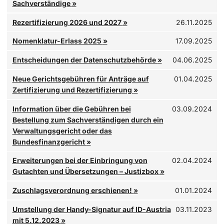
Sachverständige
»
Wichtig für alle im Jahr 2021 oder 2022 zertifizierten oder reze
Rezertifizierung 2026 und 2027
»
26.11.2025
Mit dem
Nomenklatur-Erlass des Bundesministeriums für Ju
Nomenklatur-Erlass 2025
»
17.09.2025
Die Eintragungsfrist endet
exakt fünf Jahre nach dem…
Die Datenschutzbehörde hat kürzlich Entscheidungen in zwei V
Entscheidungen der Datenschutzbehörde
»
04.06.2025
Im Zuge der allgemeinen Erhöhung der Gerichtsgebühren mit Ve
Neue Gerichtsgebühren für Anträge auf
01.04.2025
BGBl. II Nr. 51/2025
, wurden…
Zertifizierung und Rezertifizierung
»
Zehn Jahre nach Einrichtung der Verwaltungsgerichtsbarkeit zum 
Information über die Gebühren bei
03.09.2024
Bestellung zum Sachverständigen durch ein
Verwaltungsgericht oder das
Bundesfinanzgericht
»
Erweiterungen bei der Einbringung von
02.04.2024
Gutachten und Übersetzungen – Justizbox
»
Die Verordnung der Bundesministerin für Justiz über die Fest
Zuschlagsverordnung erschienen!
»
01.01.2024
Das Bundesministerium für Justiz hat mitgeteilt, dass mit
5. De
Umstellung der Handy-Signatur auf ID-Austria
03.11.2023
mit 5.12.2023
»