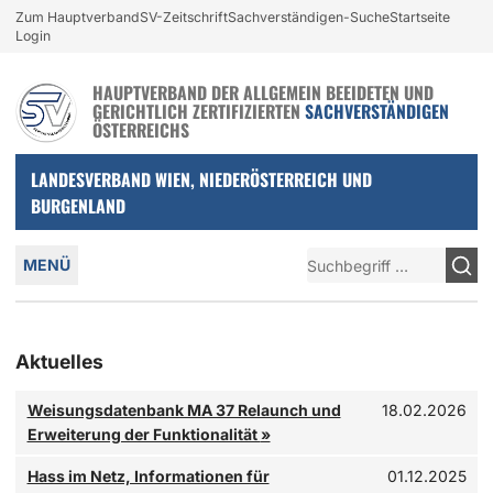
Login und nützliche Links
Zum Hauptverband
SV-Zeitschrift
Sachverständigen-Suche
Startseite
Zur Navigation springen
Zum Inhalt springen
Login
HAUPTVERBAND DER ALLGEMEIN BEEIDETEN UND
GERICHTLICH ZERTIFIZIERTEN
SACHVERSTÄNDIGEN
ÖSTERREICHS
LANDESVERBAND WIEN, NIEDERÖSTERREICH UND
BURGENLAND
Hauptmenü
Suche
MENÜ
Aktuelles
Sehr geehrte Kolleginnen und Kollegen,
Weisungsdatenbank MA 37 Relaunch und
18.02.2026
die Weisungsdatenbank der MA 37 – Baupolizei enthält interne
Erweiterung der Funktionalität
»
Sachverständige geraten zunehmend ins Visier von Anfeindunge
Hass im Netz, Informationen für
01.12.2025